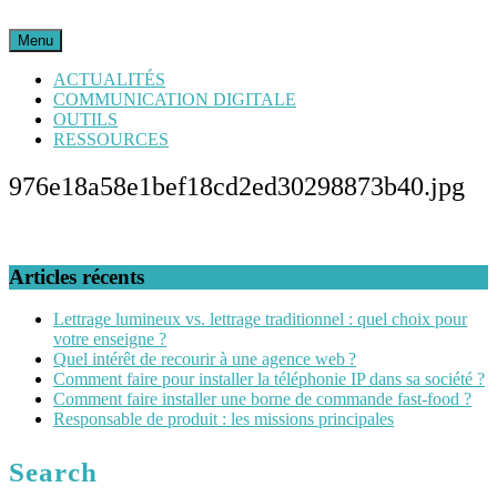
Skip
to
Menu
Menu
content
ACTUALITÉS
COMMUNICATION DIGITALE
OUTILS
RESSOURCES
CLOSE
976e18a58e1bef18cd2ed30298873b40.jpg
BUTTON
Articles récents
Lettrage lumineux vs. lettrage traditionnel : quel choix pour
votre enseigne ?
Quel intérêt de recourir à une agence web ?
Comment faire pour installer la téléphonie IP dans sa société ?
Comment faire installer une borne de commande fast-food ?
Responsable de produit : les missions principales
Search