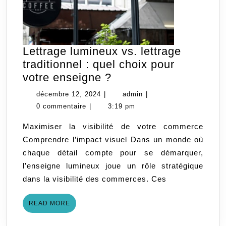
Lettrage lumineux vs. lettrage
traditionnel : quel choix pour
Lettrage
votre enseigne ?
lumineux
décembre
admin
décembre 12, 2024
|
admin
|
vs.
12,
0 commentaire
|
3:19 pm
lettrage
2024
Maximiser la visibilité de votre commerce
traditionnel
Comprendre l’impact visuel Dans un monde où
:
chaque détail compte pour se démarquer,
quel
l’enseigne lumineux joue un rôle stratégique
choix
dans la visibilité des commerces. Ces
pour
votre
READ
READ MORE
enseigne
MORE
?