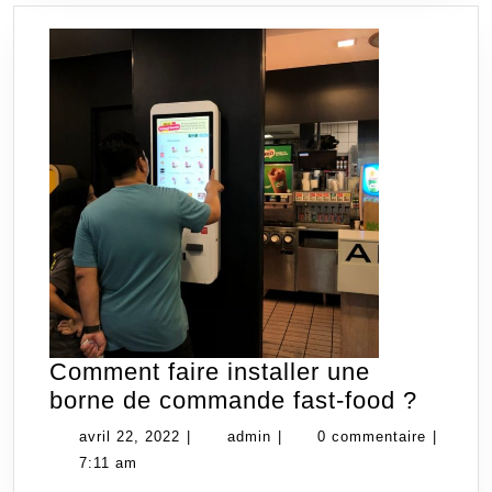
Comment faire installer une
Comm
borne de commande fast-food ?
faire
avril
admin
avril 22, 2022
|
admin
|
0 commentaire
|
install
22,
7:11 am
une
2022