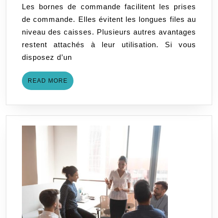
Les bornes de commande facilitent les prises
borne
de commande. Elles évitent les longues files au
de
niveau des caisses. Plusieurs autres avantages
comm
restent attachés à leur utilisation. Si vous
fast-
disposez d’un
food ?
READ
READ MORE
MORE