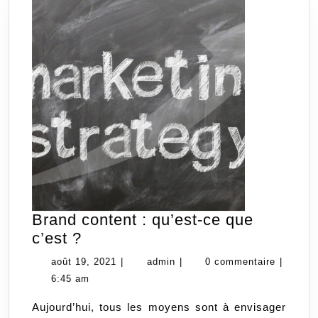
Brand content : qu’est-ce que
Brand
c’est ?
content
août
admin
août 19, 2021
|
admin
|
0 commentaire
|
:
19,
6:45 am
qu’est-
2021
Aujourd’hui, tous les moyens sont à envisager
ce