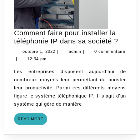
Comment faire pour installer la
Comm
téléphonie IP dans sa société ?
faire
octobre
admin
octobre 1, 2022
|
admin
|
0 commentaire
pour
1,
|
12:34 pm
install
2022
Les entreprises disposent aujourd’hui de
la
nombreux moyens leur permettant de booster
téléph
leur productivité. Parmi ces différents moyens
IP
figure le système téléphonique IP. Il s’agit d’un
dans
système qui gère de manière
sa
sociét
READ
READ MORE
MORE