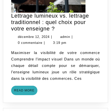
Lettrage lumineux vs. lettrage
traditionnel : quel choix pour
Lettrage
votre enseigne ?
lumineux
décembre
admin
décembre 12, 2024
|
admin
|
vs.
12,
0 commentaire
|
3:19 pm
lettrage
2024
Maximiser la visibilité de votre commerce
traditionnel
Comprendre l’impact visuel Dans un monde où
:
chaque détail compte pour se démarquer,
quel
l’enseigne lumineux joue un rôle stratégique
choix
dans la visibilité des commerces. Ces
pour
votre
READ
READ MORE
enseigne
MORE
?