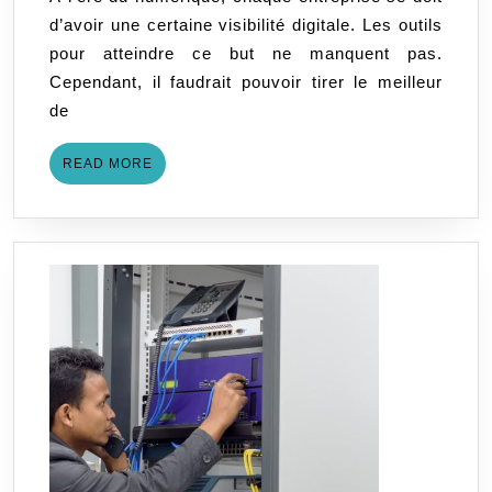
à
d’avoir une certaine visibilité digitale. Les outils
une
pour atteindre ce but ne manquent pas.
agence
Cependant, il faudrait pouvoir tirer le meilleur
web ?
de
READ
READ MORE
MORE