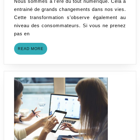
Nous sommes à l’ère du tout numérique. Cela a
:
entrainé de grands changements dans nos vies.
A
Cette transformation s’observe également au
quoi
niveau des consommateurs. Si vous ne prenez
cela
pas en
ressemble
?
READ
READ MORE
MORE