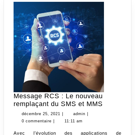
Message RCS : Le nouveau
Message
remplaçant du SMS et MMS
RCS
décembre
admin
décembre 25, 2021
|
admin
|
:
25,
0 commentaire
|
11:11 am
Le
2021
Avec l’évolution des applications de
nouveau