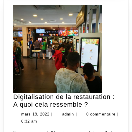
Digitalisation de la restauration :
Digitalisation
A quoi cela ressemble ?
de
mars
admin
mars 18, 2022
|
admin
|
0 commentaire
|
la
18,
6:32 am
restauration
2022