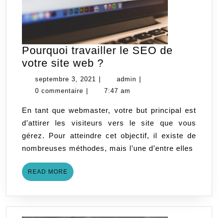
Pourquoi travailler le SEO de
Pourquoi
votre site web ?
travailler
septembre
admin
septembre 3, 2021
|
admin
|
le
3,
0 commentaire
|
7:47 am
SEO
2021
En tant que webmaster, votre but principal est
de
d’attirer les visiteurs vers le site que vous
votre
gérez. Pour atteindre cet objectif, il existe de
site
nombreuses méthodes, mais l’une d’entre elles
web
?
READ
READ MORE
MORE