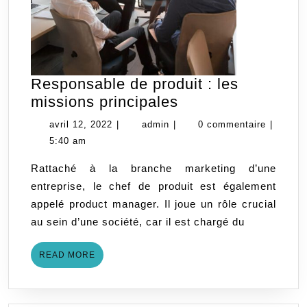
Responsable de produit : les
Responsable
missions principales
de
avril
admin
avril 12, 2022
|
admin
|
0 commentaire
|
produit
12,
5:40 am
:
2022
Rattaché à la branche marketing d’une
les
entreprise, le chef de produit est également
missions
appelé product manager. Il joue un rôle crucial
principales
au sein d’une société, car il est chargé du
READ
READ MORE
MORE