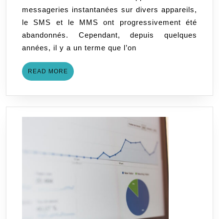
messageries instantanées sur divers appareils,
remplaçan
le SMS et le MMS ont progressivement été
du
abandonnés. Cependant, depuis quelques
SMS
années, il y a un terme que l’on
et
MMS
READ
READ MORE
MORE