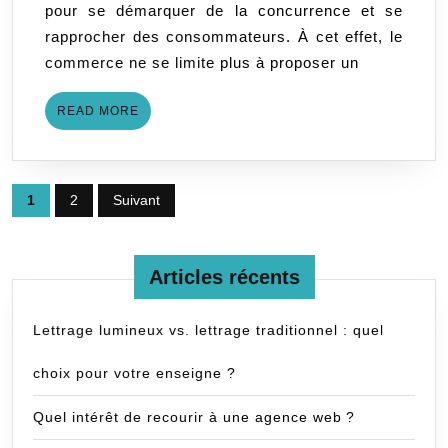
pour se démarquer de la concurrence et se
que
rapprocher des consommateurs. À cet effet, le
c’est
commerce ne se limite plus à proposer un
?
READ
READ MORE
MORE
Pagination
1
2
Suivant
des
publications
Articles récents
Lettrage lumineux vs. lettrage traditionnel : quel
choix pour votre enseigne ?
Quel intérêt de recourir à une agence web ?