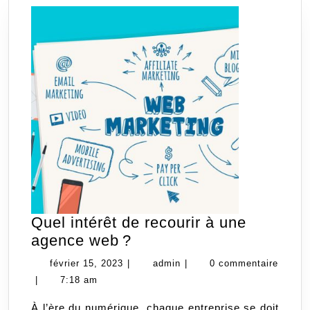
Quel intérêt de recourir à une
Quel
agence web ?
intérêt
février
admin
février 15, 2023
|
admin
|
0 commentaire
de
15,
|
7:18 am
recourir
2023
À l’ère du numérique, chaque entreprise se doit