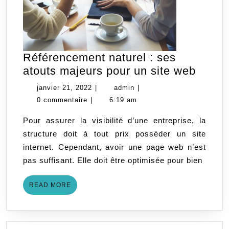
Référencement naturel : ses
Référ
atouts majeurs pour un site web
nature
janvier
admin
janvier 21, 2022
|
admin
|
:
21,
0 commentaire
|
6:19 am
ses
2022
Pour assurer la visibilité d’une entreprise, la
atouts
structure doit à tout prix posséder un site
majeu
internet. Cependant, avoir une page web n’est
pour
pas suffisant. Elle doit être optimisée pour bien
un
site
READ
READ MORE
web
MORE