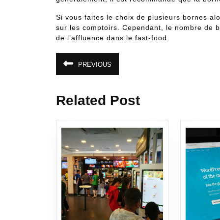
Si vous faites le choix de plusieurs bornes al
sur les comptoirs. Cependant, le nombre de 
de l’affluence dans le fast-food.
Navigation
PREVIOUS
Article
de
précédent
:
l’article
Related Post