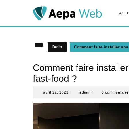
Skip
to
ACTU
content
Outils
Comment faire installer un
Comment faire install
fast-food ?
avril
admin
avril 22, 2022
|
admin
|
0 commentair
22,
2022