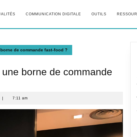
ALITÉS
COMMUNICATION DIGITALE
OUTILS
RESSOU
e borne de commande fast-food ?
er une borne de commande
e
|
7:11 am