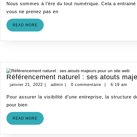
Nous sommes à l’ère du tout numérique. Cela a entrainé de grands changements dans nos vies. Cette transformation s’observe également au niveau des consommateurs. Si
2022
vous ne prenez pas en
READ
READ MORE
MORE
Référencement naturel : ses atouts maje
janvier
admin
janvier 21, 2022
|
admin
|
0 commentaire
|
6:19 am
21,
Pour assurer la visibilité d’une entreprise, la structure doit à tout prix posséder un site internet. Cependant, avoir une page web n’est pas suffisant. Elle doit être optimisée
2022
pour bien
READ
READ MORE
MORE