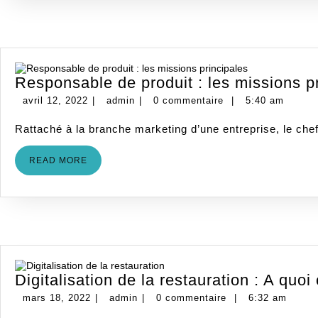
Responsable de produit : les missions p
avril
admin
avril 12, 2022
|
admin
|
0 commentaire
|
5:40 am
12,
Rattaché à la branche marketing d’une entreprise, le che
2022
READ
READ MORE
MORE
Digitalisation de la restauration : A quo
mars
admin
mars 18, 2022
|
admin
|
0 commentaire
|
6:32 am
18,