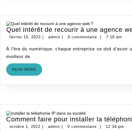
Quel intérêt de recourir à une agence w
février
admin
février 15, 2023
|
admin
|
0 commentaire
|
7:18 am
15,
À l’ère du numérique, chaque entreprise se doit d’avoir une certaine visibilité digitale. Les outils pour atteindre ce but ne manquent pas. Cependant, il faudrait pouvoir tirer le
2023
meilleur de
READ
READ MORE
MORE
Comment faire pour installer la téléphon
octobre
admin
octobre 1, 2022
|
admin
|
0 commentaire
|
12:34 pm