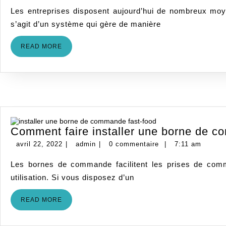
1,
Les entreprises disposent aujourd’hui de nombreux moyens leur permettant de booster leur productivité. Parmi ces différents moyens figure le système téléphonique IP. Il
2022
s’agit d’un système qui gère de manière
READ
READ MORE
MORE
Comment faire installer une borne de c
avril
admin
avril 22, 2022
|
admin
|
0 commentaire
|
7:11 am
22,
Les bornes de commande facilitent les prises de commande. Elles évitent les longues files au niveau des caisses. Plusieurs autres avantages restent attachés à leur
2022
utilisation. Si vous disposez d’un
READ
READ MORE
MORE