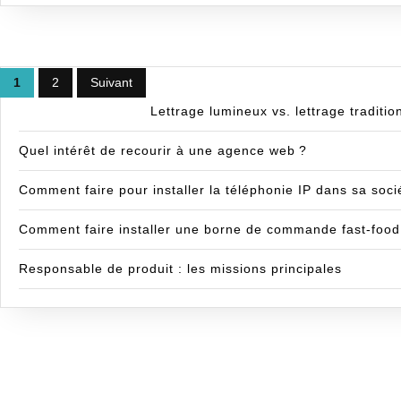
?
Pagination
des
1
2
Suivant
publications
Lettrage lumineux vs. lettrage traditio
Quel intérêt de recourir à une agence web ?
Comment faire pour installer la téléphonie IP dans sa soci
Comment faire installer une borne de commande fast-food
Responsable de produit : les missions principales