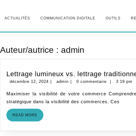
Skip
to
content
ACTUALITÉS
COMMUNICATION DIGITALE
OUTILS
R
Auteur/autrice :
admin
Lettrage lumineux vs. lettrage traditionn
décembre
admin
décembre 12, 2024
|
admin
|
0 commentaire
|
3:19 pm
12,
Maximiser la visibilité de votre commerce Comprendre l’impact visuel Dans un monde où chaque détail compte pour se démarquer, l’enseigne lumineux joue un rôle
2024
stratégique dans la visibilité des commerces. Ces
READ
READ MORE
MORE