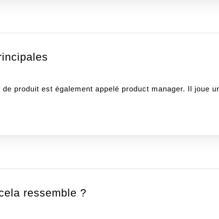
food ?
Responsable
rincipales
de
produit
f de produit est également appelé product manager. Il joue un 
:
les
missions
principales
Digitalisation
i cela ressemble ?
de
la