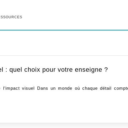
ESSOURCES
Lettra
el : quel choix pour votre enseigne ?
lumin
vs.
lettrag
traditi
:
quel
choix