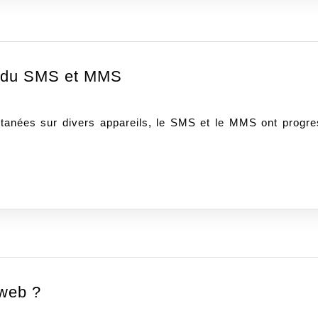
site
web
Message
t du SMS et MMS
RCS
:
Le
nouveau
remplaçant
du
SMS
et
MMS
Pourquoi
 web ?
travailler