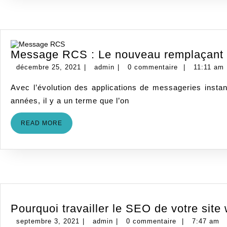
Message RCS : Le nouveau remplaçan
décembre
admin
décembre 25, 2021
|
admin
|
0 commentaire
|
11:11 am
25,
Avec l’évolution des applications de messageries instantanées sur divers appareils, le SMS et le MMS ont progressivement été abandonnés. Cependant, depuis quelques
2021
années, il y a un terme que l’on
READ
READ MORE
MORE
Pourquoi travailler le SEO de votre site
septembre
admin
septembre 3, 2021
|
admin
|
0 commentaire
|
7:47 am