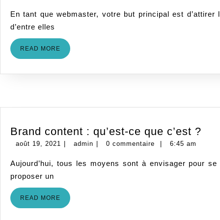
3,
En tant que webmaster, votre but principal est d’attirer les visiteurs vers le site que vous gérez. Pour atteindre cet objectif, il existe de nombreuses méthodes, mais l’une
2021
d’entre elles
READ
READ MORE
MORE
Bra
Brand content : qu’est-ce que c’est ?
con
août
admin
août 19, 2021
|
admin
|
0 commentaire
|
6:45 am
:
19,
Aujourd’hui, tous les moyens sont à envisager pour se démarquer de la concurrence et se rapprocher des consommateurs. À cet effet, le commerce ne se limite plus à
2021
qu’
proposer un
ce
que
READ
READ MORE
MORE
c’e