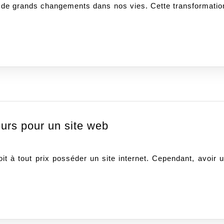
restauration
:
A
quoi
cela
ressemble
?
Référencement
urs pour un site web
naturel
:
ses
atouts
majeurs
pour
un