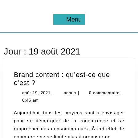
Skip
to
content
Menu
Menu
Jour :
19 août 2021
Brand content : qu’est-ce que
Brand
c’est ?
content
août
admin
août 19, 2021
|
admin
|
0 commentaire
|
:
19,
6:45 am
qu’est-
2021
Aujourd’hui, tous les moyens sont à envisager
ce
pour se démarquer de la concurrence et se
que
rapprocher des consommateurs. À cet effet, le
c’est
commerce ne se limite plus à proposer un