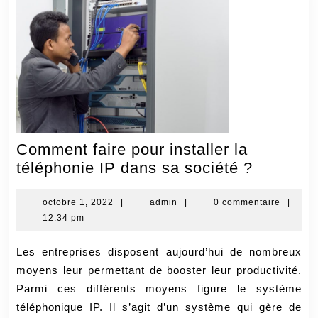
Comment faire pour installer la
Commen
téléphonie IP dans sa société ?
faire
pour
octobre
admin
octobre 1, 2022
|
admin
|
0 commentaire
|
1,
12:34 pm
installer
2022
la
Les entreprises disposent aujourd’hui de nombreux
téléphon
moyens leur permettant de booster leur productivité.
IP
Parmi ces différents moyens figure le système
dans
téléphonique IP. Il s’agit d’un système qui gère de
sa