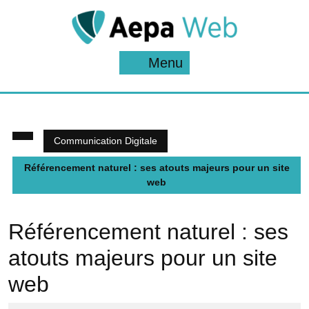
Skip
to
content
Menu
Menu
Communication Digitale
Référencement naturel : ses atouts majeurs pour un site
web
Référencement naturel : ses
atouts majeurs pour un site
web