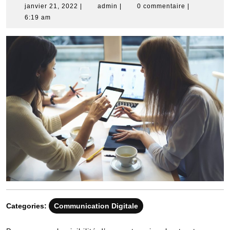
janvier
admin
janvier 21, 2022
|
admin
|
0 commentaire
|
21,
6:19 am
2022
Categories:
Communication Digitale