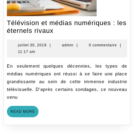
Télévision et médias numériques : les
Télévision
éternels rivaux
et
médias
juillet
admin
juillet 30, 2019
|
admin
|
0 commentaire
|
30,
11:17 am
numériques
2019
:
En seulement quelques décennies, les types de
les
médias numériques ont réussi à se faire une place
éternels
grandissante au sein de cette immense industrie
rivaux
télévisuelle. D’après certains sondages, ce nouveau
venu
READ
READ MORE
MORE