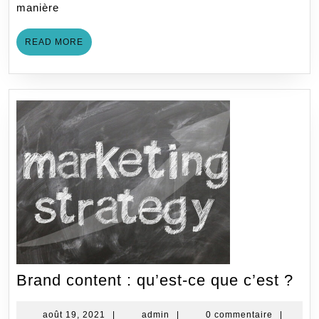
manière
société 
READ
READ MORE
MORE
Br
Brand content : qu’est-ce que c’est ?
con
:
août
admin
août 19, 2021
|
admin
|
0 commentaire
|