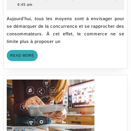
19,
6:45 am
qu’
2021
ce
Aujourd’hui, tous les moyens sont à envisager pour
qu
se démarquer de la concurrence et se rapprocher des
c’e
consommateurs. À cet effet, le commerce ne se
?
limite plus à proposer un
READ
READ MORE
MORE