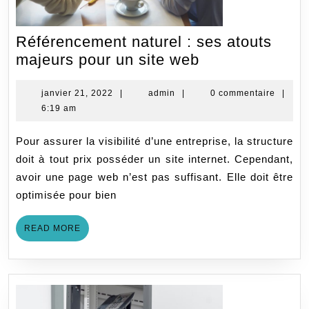
Référencement naturel : ses atouts
Référencemen
majeurs pour un site web
naturel
:
janvier
admin
janvier 21, 2022
|
admin
|
0 commentaire
|
21,
6:19 am
ses
2022
atouts
Pour assurer la visibilité d’une entreprise, la structure
majeurs
doit à tout prix posséder un site internet. Cependant,
pour
avoir une page web n’est pas suffisant. Elle doit être
un
optimisée pour bien
site
web
READ
READ MORE
MORE