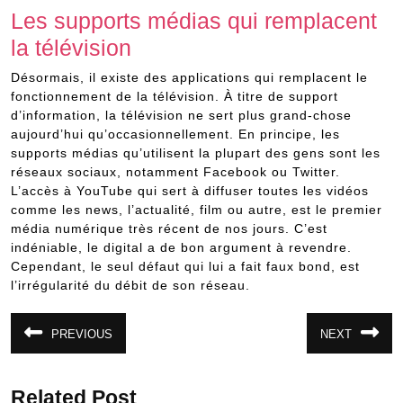
Les supports médias qui remplacent
la télévision
Désormais, il existe des applications qui remplacent le
fonctionnement de la télévision. À titre de support
d’information, la télévision ne sert plus grand-chose
aujourd’hui qu’occasionnellement. En principe, les
supports médias qu’utilisent la plupart des gens sont les
réseaux sociaux, notamment Facebook ou Twitter.
L’accès à YouTube qui sert à diffuser toutes les vidéos
comme les news, l’actualité, film ou autre, est le premier
média numérique très récent de nos jours. C’est
indéniable, le digital a de bon argument à revendre.
Cependant, le seul défaut qui lui a fait faux bond, est
l’irrégularité du débit de son réseau.
Navigation
PREVIOUS
NEXT
Article
Article
de
précédent
suivant
:
:
l’article
Related Post