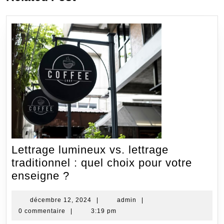
Lettrage lumineux vs. lettrage
traditionnel : quel choix pour votre
Lettrage
enseigne ?
lumineux
vs.
décembre
admin
décembre 12, 2024
|
admin
|
12,
0 commentaire
|
3:19 pm
lettrage
2024