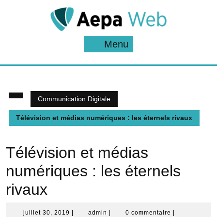
Skip
to
content
Menu
Menu
Communication Digitale
Télévision et médias numériques : les éternels rivaux
Télévision et médias
numériques : les éternels
rivaux
juillet
admin
juillet 30, 2019
|
admin
|
0 commentaire
|