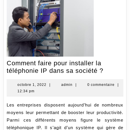
Comment faire pour installer la
Commen
téléphonie IP dans sa société ?
faire
pour
octobre
admin
octobre 1, 2022
|
admin
|
0 commentaire
|
1,
12:34 pm
installer
2022
la
Les entreprises disposent aujourd’hui de nombreux
téléphon
moyens leur permettant de booster leur productivité.
IP
Parmi ces différents moyens figure le système
dans
téléphonique IP. Il s’agit d’un système qui gère de