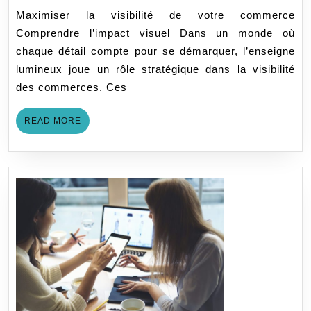
traditionnel
Maximiser la visibilité de votre commerce
:
Comprendre l’impact visuel Dans un monde où
quel
chaque détail compte pour se démarquer, l’enseigne
choix
lumineux joue un rôle stratégique dans la visibilité
pour
des commerces. Ces
votre
enseigne
READ
READ MORE
?
MORE